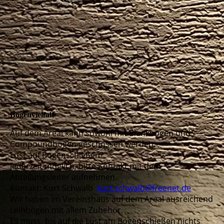
Bogenvielfalt
Auf dem Areal kann sowohl mit Blankbögen und
Compoundbögen geschossen werden.
Lust auf Bogenschießen?
Jederzeit möglich, bitte Kontakt mit dem
Abteilungsleiter aufnehmen.
Kontakt: Kurt Schwalb
kurt.schwalb@freenet.de
Wir haben im Vereinshaus auf dem Areal ausreichend
Leihbögen mit allem Zubehör.
Es muss, bis auf die Lust am Bogenschießen nichts