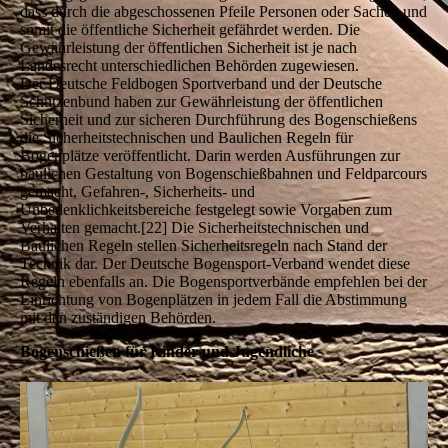
dass durch die abgeschossenen Pfeile Personen oder Sachen und
somit die öffentliche Sicherheit gefährdet werden. Die
Gewährleistung der öffentlichen Sicherheit ist je nach
Landesrecht unterschiedlichen Behörden zugewiesen.
Der Deutsche Feldbogen Sportverband und der Deutsche
Schützenbund haben zur Gewährleistung der öffentlichen
Sicherheit und zur sicheren Durchführung des Bogenschießens
die Sicherheitstechnischen und Baulichen Regeln für
Bogenplätze veröffentlicht. Darin werden Ausführungen zur
baulichen Gestaltung von Bogenschießbahnen und Feldparcours
gemacht, Gefahren-, Sicherheits- und
Unbedenklichkeitsbereiche festgelegt sowie Vorgaben zum
Verhalten gemacht.[22] Die Sicherheitstechnischen und
Baulichen Regeln stellen Sicherheitsregeln nach Stand der
Technik dar. Der Deutsche Bogensport-Verband wendet diese
Regeln ebenfalls an. Die Bogensportverbände empfehlen bei der
Einrichtung von Bogenplätzen in jedem Fall die Abstimmung
mit den zuständigen Behörden.
Bogenschießen für Kinder und Jugendliche