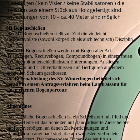
Blankbögen ( kein Visier / keine Stabilisatoren ) die
meistens aus einem Stück aus Holz gefertigt sind.
Entfernungen von 10 – ca. 40 Meter sind möglich
3D Bogenschießen
Das 3D Bogenschießen stellt zur Zeit die vielleicht
anspruchvollste (sowohl körperlich als auch technisch) Disziplin
dar.
Beim 3D Bogenschießen werden mit Bögen aller Art
(Blankbogen, Recurvebogen, Compoundbogen) in einem freien
Gelände mit unterschiedlichsten Entfernungen, Anstiegen,
Abstiegen und Lichtverhältnissen auf Tierfiguren aus einem
speziellen Schaum geschossen.
Die Bogenabteilung des SV Winterlingen befindet sich
gerade in einem Antragsverfahren beim Landratsamt für
einen eigenen Bogenparcour.
Allgemeines
Das sportliche Bogenschießen ist ein Schießsport mit Pfeil und
Bogen. Heute ist das Schießen auf standardisierte Zielscheiben
mit Recuverbögen, an denen Zielvorrichtungen und
Stabilisatoren angebaut sind, die am weitesten verbreitete
Bogensportart. Der verwendete Bogen, der häufig als