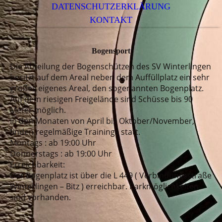
DATENSCHUTZERKLÄRUNG
KONTAKT
Bogensport
Die Abteilung der Bogenschützen des SV Winterlingen
besitzt auf dem Areal neben dem Auffüllplatz ein sehr
großes eigenes Areal, den sogenannten Bogenplatz.
Auf dem riesigen Freigelände sind Schüsse bis 90
Meter möglich.
In den Monaten von April bis Oktober/November,
finden regelmäßige Trainings statt.
Montags : ab 19:00 Uhr
Donnerstags : ab 19:00 Uhr
Erreichbarkeit:
Der Bogenplatz ist über die L 449 ( Verbindungsstraße
Winterlingen – Bitz ) erreichbar. Parkmöglichkeiten
sind vorhanden.