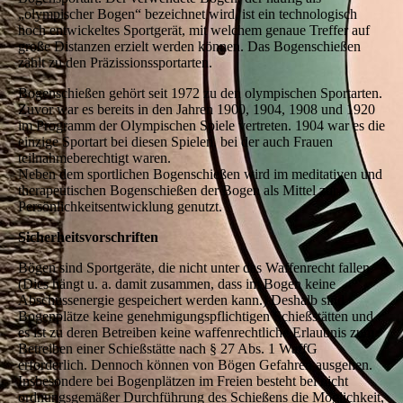
„olympischer Bogen“ bezeichnet wird, ist ein technologisch
hoch entwickeltes Sportgerät, mit welchem genaue Treffer auf
große Distanzen erzielt werden können. Das Bogenschießen
zählt zu den Präzissionssportarten.
Bogenschießen gehört seit 1972 zu den olympischen Sportarten.
Zuvor war es bereits in den Jahren 1900, 1904, 1908 und 1920
im Programm der Olympischen Spiele vertreten. 1904 war es die
einzige Sportart bei diesen Spielen, bei der auch Frauen
teilnahmeberechtigt waren.
Neben dem sportlichen Bogenschießen wird im meditativen und
therapeutischen Bogenschießen der Bogen als Mittel zur
Persönlichkeitsentwicklung genutzt.
Sicherheitsvorschriften
Bögen sind Sportgeräte, die nicht unter das Waffenrecht fallen.
(Dies hängt u. a. damit zusammen, dass im Bogen keine
Abschussenergie gespeichert werden kann.) Deshalb sind
Bogenplätze keine genehmigungspflichtigen Schießstätten und
es ist zu deren Betreiben keine waffenrechtliche Erlaubnis zum
Betreiben einer Schießstätte nach § 27 Abs. 1 WaffG
erforderlich. Dennoch können von Bögen Gefahren ausgehen.
Insbesondere bei Bogenplätzen im Freien besteht bei nicht
ordnungsgemäßer Durchführung des Schießens die Möglichkeit,