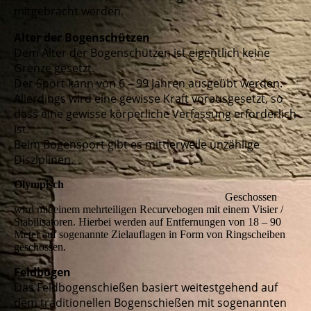
mitgebracht werden.
Alter der Bogenschützen
Dem Alter der Bogenschützen ist eigentlich keine
Grenze gesetzt.
Der Sport kann von 6 – 99 Jahren ausgeübt werden.
Allerdings wird eine gewisse Kraft vorausgesetzt, so
dass eine gewisse körperliche Verfassung erforderlich
ist.
Beim Bogensport gibt es mittlerweile unzählige
Disziplinen.
Olympisch
Geschossen
wird mit einem mehrteiligen Recurvebogen mit einem Visier /
Stabilisatoren. Hierbei werden auf Entfernungen von 18 – 90
Meter auf sogenannte Zielauflagen in Form von Ringscheiben
geschossen.
Feldbogen
Das Feldbogenschießen basiert weitestgehend auf
dem traditionellen Bogenschießen mit sogenannten