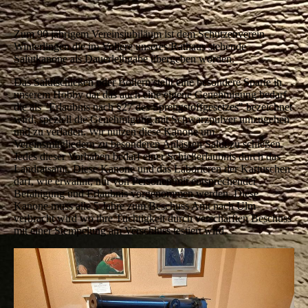
Zum 90 jährigem Vereinsjubiläum ist dem Schützenverein
Winterlingen die im Voliere unseres Rathaus stehende
Salutkanone als Dauerleihgabe übergeben worden.
Das Salutschießen oder Böllern stellt eine besondere Sparte in
unserem Hobby dar das auch eine eigene Genehmigung bedarf
die als "Erlaubnis nach §27 des Sprengstoffgesetzes" bezeichnet
wird, speziell die Genehmigung mit Schwarzpulver umzugehen
und zu verladen. Wir nutzen diese Kanone um
Vereinsmitgliedern zu besonderen Anlässen Salut zu schießen.
Jedes dieser Vorhaben bedarf einer Schießerlaubnis durch das
Landratsamt. Diese Kanone und das Laborieren der Kartuschen
darf, wie erwähnt, nur von Personen mit entsprechender
Befähigung und Erlaubnis vorgenommen werden. Diese
Kanone muss alle 5 Jahre zum Beschuss Amt nach Ulm
verbracht wird wo ihre Tüchtigkeit durch verschärften Beschuss
mit einer Stempelung am Verschluss testiert wird.